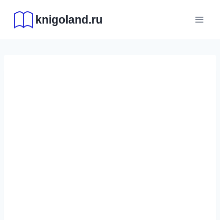
Перейти
knigoland.ru
к
содержимому