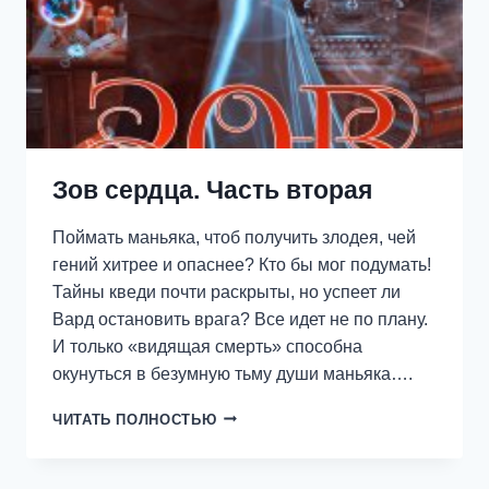
Зов сердца. Часть вторая
Поймать маньяка, чтоб получить злодея, чей
гений хитрее и опаснее? Кто бы мог подумать!
Тайны кведи почти раскрыты, но успеет ли
Вард остановить врага? Все идет не по плану.
И только «видящая смерть» способна
окунуться в безумную тьму души маньяка….
ЗОВ
ЧИТАТЬ ПОЛНОСТЬЮ
СЕРДЦА.
ЧАСТЬ
ВТОРАЯ