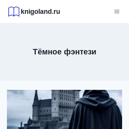
Перейти
knigoland.ru
к
содержимому
Тёмное фэнтези