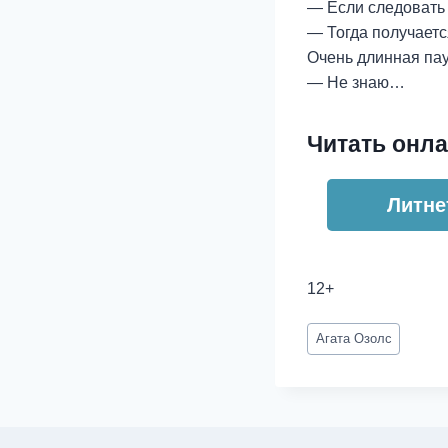
— Если следовать 
— Тогда получаетс
Очень длинная пау
— Не знаю…
Читать онла
Литне
12+
Метки
Агата Озолс
записи: