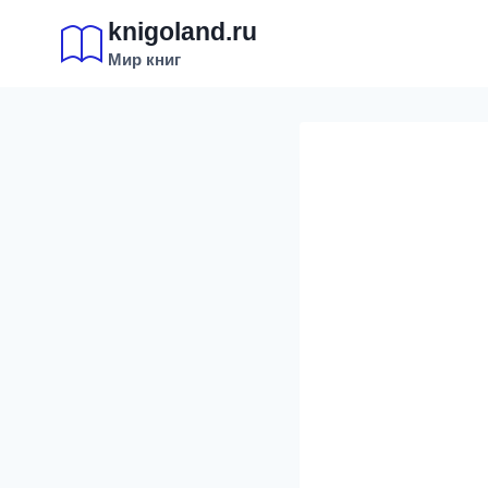
Перейти
knigoland.ru
к
Мир книг
содержимому