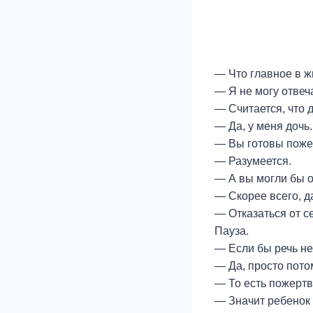
— Что главное в 
— Я не могу отвеч
— Считается, что 
— Да, у меня дочь.
— Вы готовы поже
— Разумеется.
— А вы могли бы о
— Скорее всего, д
— Отказаться от с
Пауза.
— Если бы речь не
— Да, просто пото
— То есть пожертв
— Значит ребенок