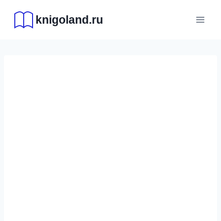
Перейти
knigoland.ru
к
содержимому