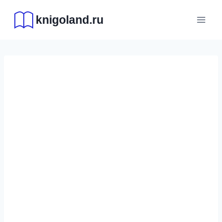
Перейти
knigoland.ru
к
содержимому