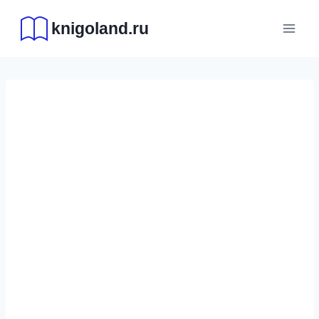
Перейти
knigoland.ru
к
содержимому