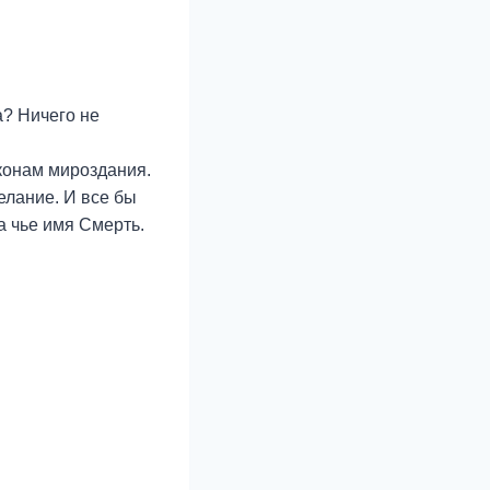
а? Ничего не
аконам мироздания.
елание. И все бы
а чье имя Смерть.