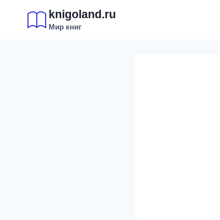
Перейти
knigoland.ru
к
Мир книг
содержимому