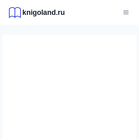
Перейти
knigoland.ru
к
содержимому