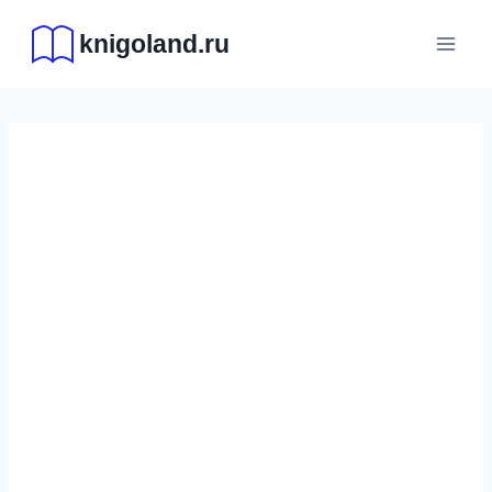
Перейти
knigoland.ru
к
содержимому