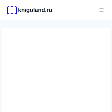
Перейти
knigoland.ru
к
содержимому