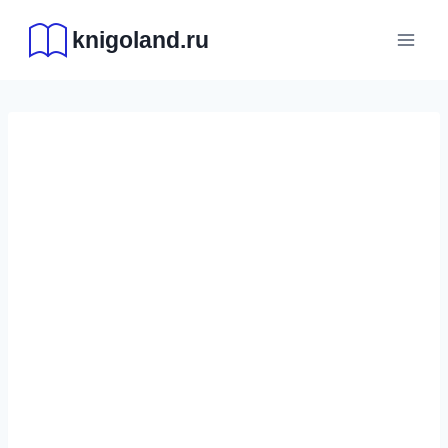
Перейти
knigoland.ru
к
содержимому