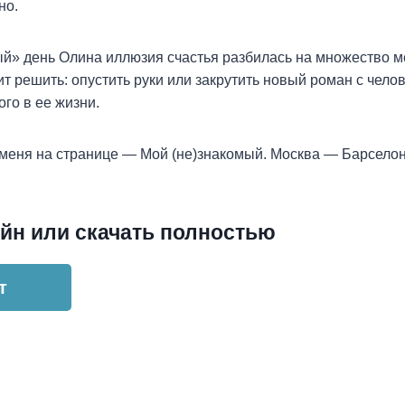
но.
й» день Олина иллюзия счастья разбилась на множество ме
ит решить: опустить руки или закрутить новый роман с чело
ого в ее жизни.
 меня на странице — Мой (не)знакомый. Москва — Барсело
йн или скачать полностью
т