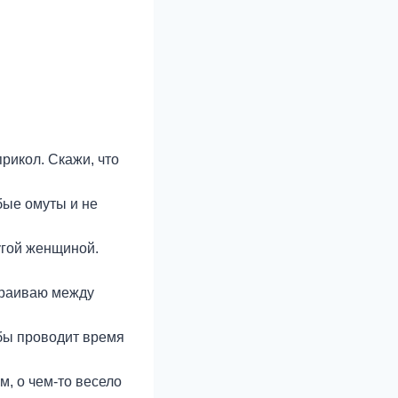
прикол. Скажи, что
бые омуты и не
ругой женщиной.
траиваю между
жбы проводит время
м, о чем-то весело