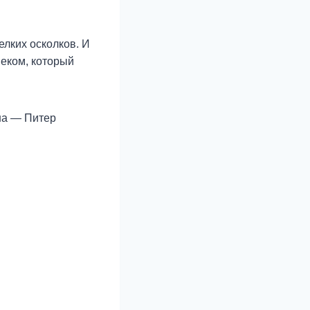
лких осколков. И
веком, который
на — Питер