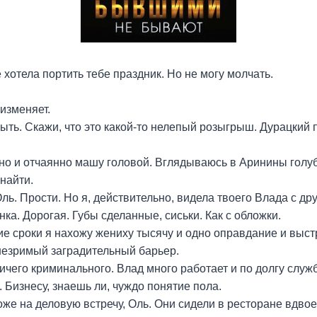
е хотела портить тебе праздник. Но не могу молчать.
 изменяет.
быть. Скажи, что это какой-то нелепый розыгрыш. Дурацкий 
но и отчаянно машу головой. Вглядываюсь в Аринины голу
 найти.
Оль. Прости. Но я, действительно, видела твоего Влада с д
ка. Дорогая. Губы сделанные, сиськи. Как с обложки.
ие сроки я нахожу жениху тысячу и одно оправдание и выс
незримый заградительный барьер.
ничего криминального. Влад много работает и по долгу слу
 Бизнесу, знаешь ли, чуждо понятие пола.
оже на деловую встречу, Оль. Они сидели в ресторане вдвое