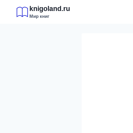
Перейти
knigoland.ru
к
Мир книг
содержимому