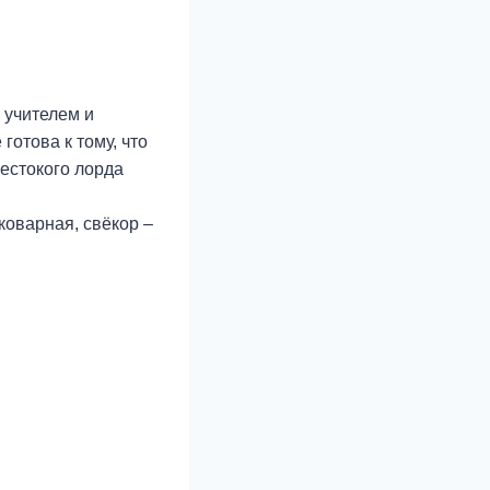
 учителем и
готова к тому, что
жестокого лорда
коварная, свёкор –