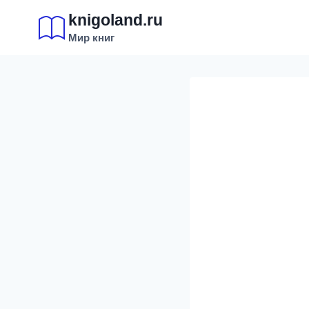
Перейти
knigoland.ru
к
Мир книг
содержимому