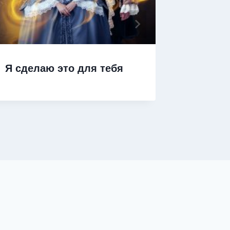
Я сделаю это для тебя
Я нари