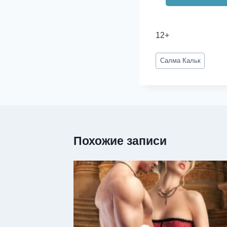
12+
Метки
Салма Кальк
записи:
Похожие записи