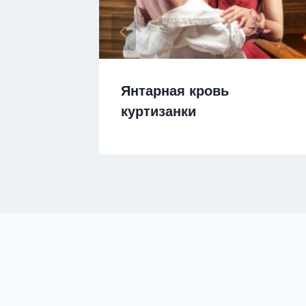
но,
Янтарная кровь
оны
куртизанки