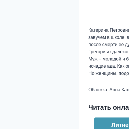
Катерина Петровна
завучем в школе, в
после смерти её д
Грегори из далёког
Муж – молодой и б
исчадие ада. Как 
Но женщины, подо
Обложка: Анна Ка
Читать онла
Литне