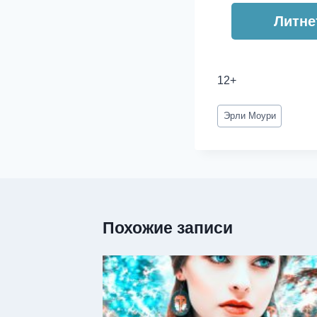
Литне
12+
Метки
Эрли Моури
записи:
Похожие записи