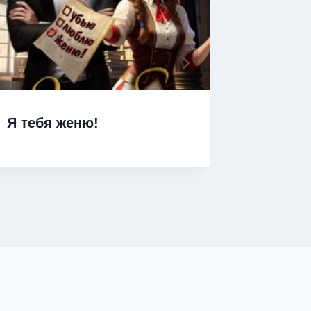
Я тебя женю!
Я тебе