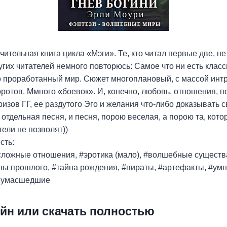
чительная книга цикла «Мэги». Те, кто читал первые две, н
угих читателей немного повторюсь: Самое что ни есть класс
 проработанный мир. Сюжет многоплановый, с массой интри
отов. Ммного «боевок». И, конечно, любовь, отношения, п
ризов ГГ, ее раздутого Эго и желания что-либо доказывать 
отдельная песня, и песня, порою веселая, а порою та, кото
тели не позволят))
сть:
сложные отношения, #эротика (мало), #волшебные существ
ны прошлого, #тайна рождения, #пираты, #артефакты, #умн
 сумасшедшие
йн или скачать полностью