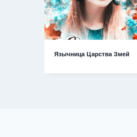
чать
Язычница Царства Змей