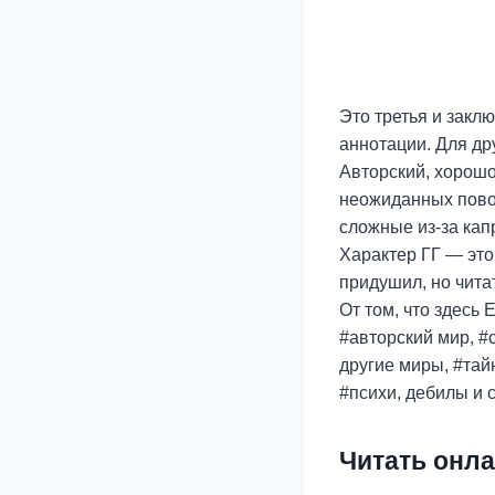
Это третья и заклю
аннотации. Для др
Авторский, хорошо
неожиданных повор
сложные из-за кап
Характер ГГ — это 
придушил, но чита
От том, что здесь Е
#авторский мир, #
другие миры, #тай
#психи, дебилы и
Читать онла