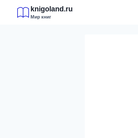
Перейти
knigoland.ru
к
Мир книг
содержимому