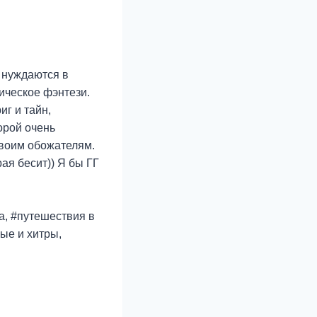
е нуждаются в
ическое фэнтези.
г и тайн,
орой очень
своим обожателям.
рая бесит)) Я бы ГГ
а, #путешествия в
ые и хитры,