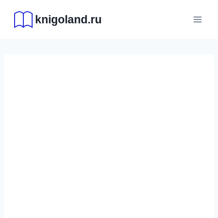
Перейти
knigoland.ru
к
содержимому