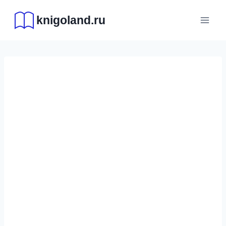
Перейти
knigoland.ru
к
содержимому