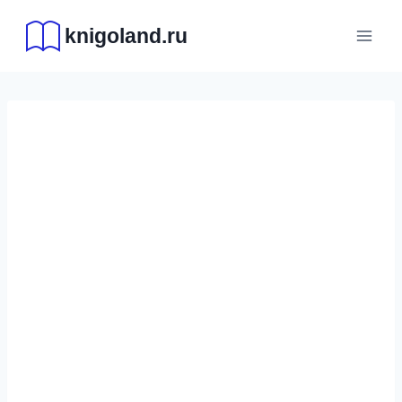
Перейти
knigoland.ru
к
содержимому