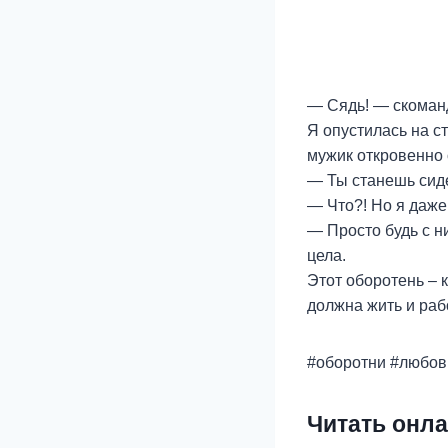
— Сядь! — скоман
Я опустилась на с
мужик откровенно 
— Ты станешь сиде
— Что?! Но я даже
— Просто будь с н
цела.
Этот оборотень – к
должна жить и раб
#оборотни #любов
Читать онла