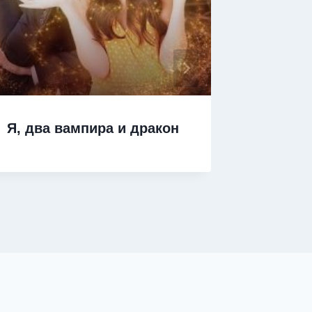
Я, два вампира и дракон
Я узна