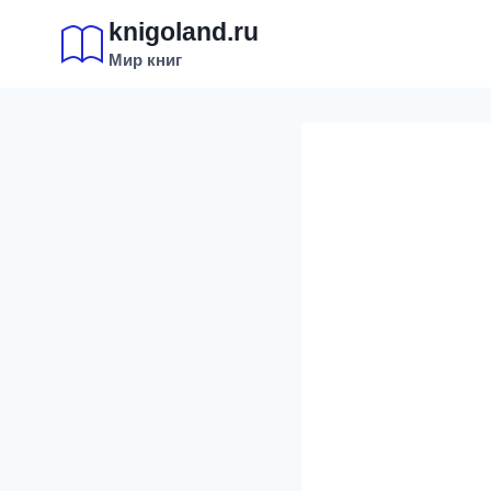
Перейти
knigoland.ru
к
Мир книг
содержимому