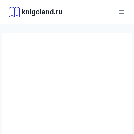
Перейти
knigoland.ru
к
содержимому