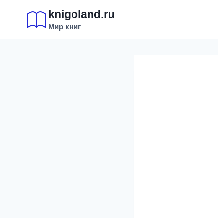
Перейти
knigoland.ru
к
Мир книг
содержимому