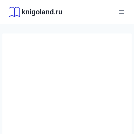
Перейти
knigoland.ru
к
содержимому