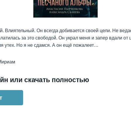
. Влиятельный. Он всегда добивается своей цели. Не веда
платилась за это свободой. Он украл меня и запер вдали от
я утех. Но я не сдамся. А он ещё пожалеет…
Мириам
йн или скачать полностью
т