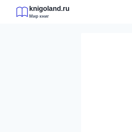
Перейти
knigoland.ru
к
Мир книг
содержимому