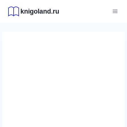
Перейти
knigoland.ru
к
содержимому