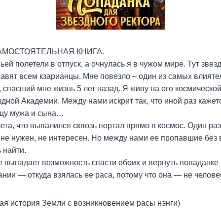
АМОСТОЯТЕЛЬНАЯ КНИГА.
ей полетели в отпуск, а очнулась я в чужом мире. Тут звезд
равят всем кзарианцы. Мне повезло – один из самых влият
, спасший мне жизнь 5 лет назад. Я живу на его космической
дной Академии. Между нами искрит так, что иной раз кажетс
ищу мужа и сына…
ета, что вывалился сквозь портал прямо в космос. Один раз
 не нужен, не интересен. Но между нами ее пропавшие без 
 найти.
 выпадает возможность спасти обоих и вернуть попаданке 
нии — откуда взялась ее раса, потому что она — не челов
ая история Земли с возникновением расы нэнги)