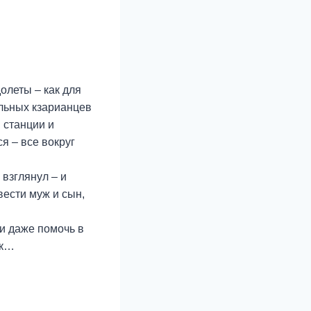
олеты – как для
ельных кзарианцев
 станции и
я – все вокруг
 взглянул – и
вести муж и сын,
и даже помочь в
ек…