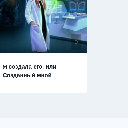
Я создала его, или
Я прос
Созданный мной