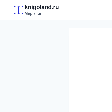
Перейти
knigoland.ru
к
Мир книг
содержимому