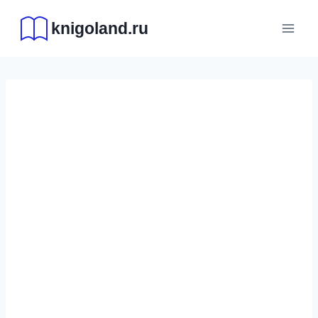
Перейти
knigoland.ru
к
содержимому