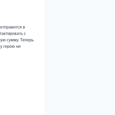
 отправится в
тактировать с
ную сумму. Теперь
у герою ни