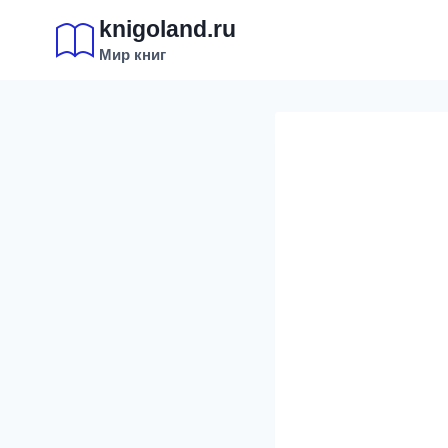
Перейти
knigoland.ru
к
Мир книг
содержимому