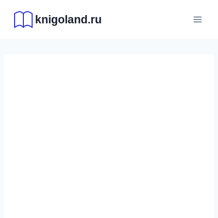
Перейти
knigoland.ru
к
содержимому