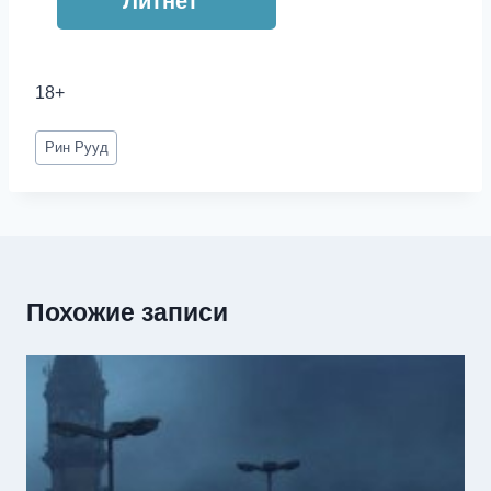
Литнет
18+
Метки
Рин Рууд
записи:
Похожие записи