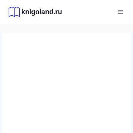
Перейти
knigoland.ru
к
содержимому