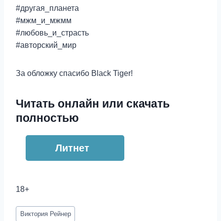
#другая_планета
#мжм_и_мжмм
#любовь_и_страсть
#авторский_мир
За обложку спасибо Black Tiger!
Читать онлайн или скачать
полностью
Литнет
18+
Метки
Виктория Рейнер