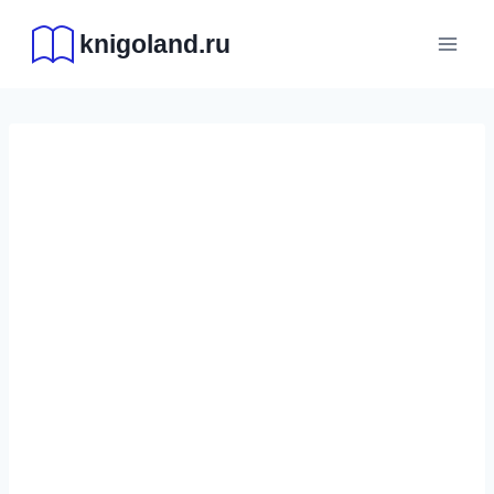
Перейти
knigoland.ru
к
содержимому