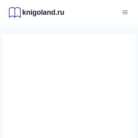
Перейти
knigoland.ru
к
содержимому