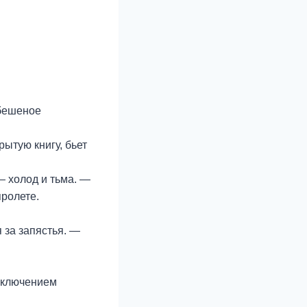
 бешеное
рытую книгу, бьет
— холод и тьма. —
пролете.
за запястья. —
исключением