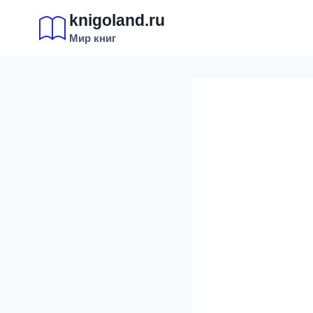
Перейти
knigoland.ru
к
Мир книг
содержимому