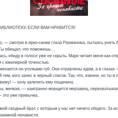
ИБЛИОТЕКУ, ЕСЛИ ВАМ НРАВИТСЯ!
р, — смотрю в ярко-синие глаза Рахманова, пытаясь унять
Ты обещал, что поможешь…
ась, обиду в голосе уже не скрыть. Марк читает меня как отк
 с ювелирной точностью.
ехается он уголками губ. Они отравлены ядом, а в глазах 
тем, кого занес в черный список. Так, что, извини, но ты в 
ижу! — хочу залепить ему пощечину.
, мелкая, — наигранно морщится мерзавец, перехватывая 
 это уже привычка.
ой сводный брат, с которым у нас нет ничего общего. За 
заимной ненависти.