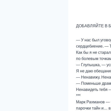
ДОБАВЛЯЙТЕ В Б
— У нас был угово
сердцебиение. — 
Как бы я не старал
по болевым точкам
— Глупышка, — усм
Я не даю обещаний 
— Ненавижу. Ненав
— Поменьше драмы
Ненавидеть тебя —
***
Марк Рахманов — м
парочки тайн и… в