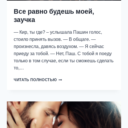
Все равно будешь моей,
заучка
— Кир, ты где? – услышала Пашин голос,
стоило принять вызов. — В общаге. —
произнесла, давясь воздухом. — Я сейчас
приеду за тобой. — Нет, Паш. С тобой я поеду
только в том случае, если ты сможешь сделать
то,…
ВСЕ
ЧИТАТЬ ПОЛНОСТЬЮ
РАВНО
БУДЕШЬ
МОЕЙ,
ЗАУЧКА