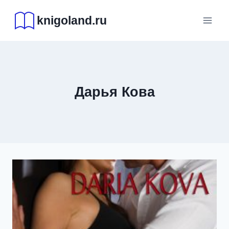
Перейти
knigoland.ru
к
содержимому
Дарья Кова