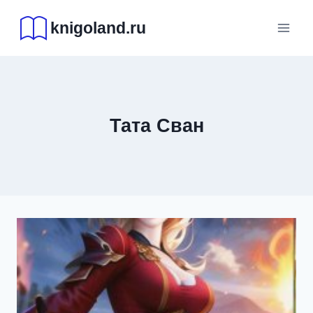
Перейти
knigoland.ru
к
содержимому
Тата Сван