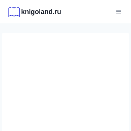
Перейти
knigoland.ru
к
содержимому