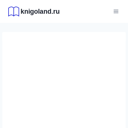
Перейти
knigoland.ru
к
содержимому