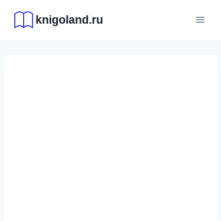
Перейти
knigoland.ru
к
содержимому