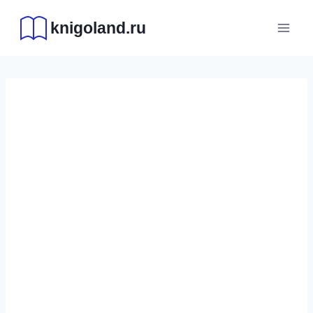
Перейти
knigoland.ru
к
содержимому