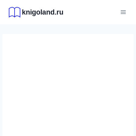
Перейти
knigoland.ru
к
содержимому