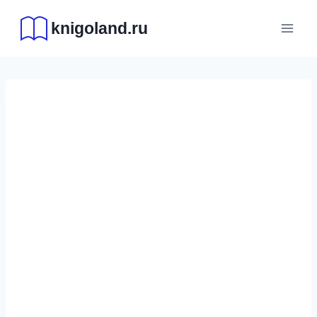
Перейти
knigoland.ru
к
содержимому