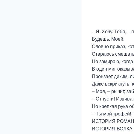
– Я. Хочу. Тебя, –
Будешь. Моей.
Словно приказ, ко
Стараюсь смешатьс
Но замираю, когда
В один миг оказыв
Пронзает диким, л
Даже вскрикнуть н
– Моя, – рычит, за
– Отпусти! Извива
Но крепкая рука о
– Ты мой трофей! 
ИСТОРИЯ РОМАН
ИСТОРИЯ ВОЛКА 