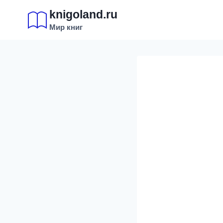
Перейти
knigoland.ru
к
Мир книг
содержимому