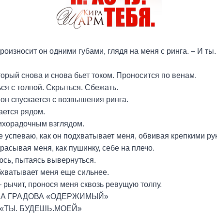
 произносит он одними губами, глядя на меня с ринга. – И ты
торый снова и снова бьет током. Проносится по венам.
я с толпой. Скрыться. Сбежать.
 он спускается с возвышения ринга.
ается рядом.
ихорадочным взглядом.
е успеваю, как он подхватывает меня, обвивая крепкими ру
брасывая меня, как пушинку, себе на плечо.
юсь, пытаясь вывернуться.
бхватывает меня еще сильнее.
– рычит, пронося меня сквозь ревущую толпу.
А ГРАДОВА «ОДЕРЖИМЫЙ»
«ТЫ. БУДЕШЬ.МОЕЙ»