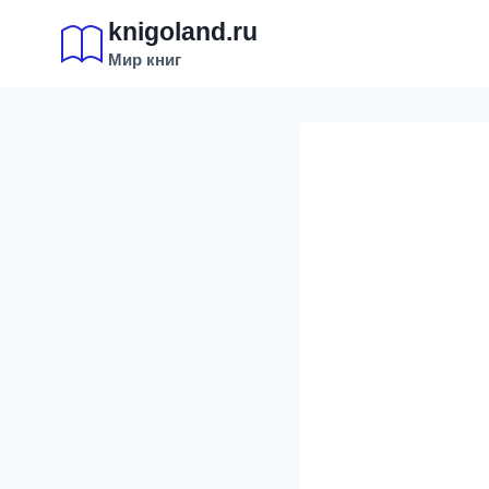
Перейти
knigoland.ru
к
Мир книг
содержимому