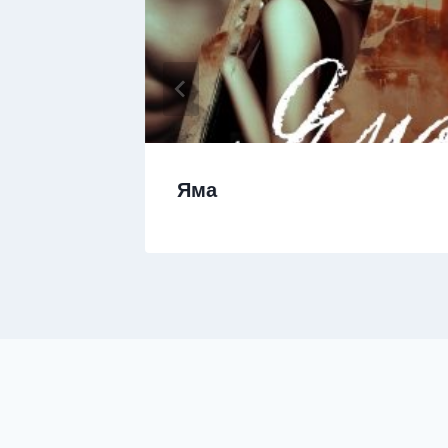
на
Яма