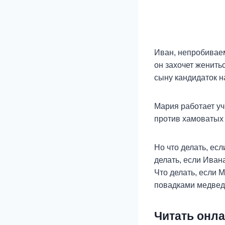
Иван, непробиваем
он захочет женить
сыну кандидаток н
Мария работает уч
против хамоватых 
Но что делать, ес
делать, если Иван
Что делать, если 
повадками медве
Читать онла