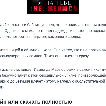
ый холостяк и бабник, уверен, что не родилась еще та жен
ся. Однако его мама не теряет надежды и постоянно подыск
а роль покорительницы его каменного сердца.
ительницей в обычной школе. Она из тех, кто и не против в
самоуверенных самцов. Таких она отметает сразу.
ли жизнь сталкивает Ивана да Марью лбами в самой пикантн
а безумно тянет к этой сексапильной училке, притворяюще
Марию до безумия влечет к этому наглецу с обольстительной
дя?
йн или скачать полностью