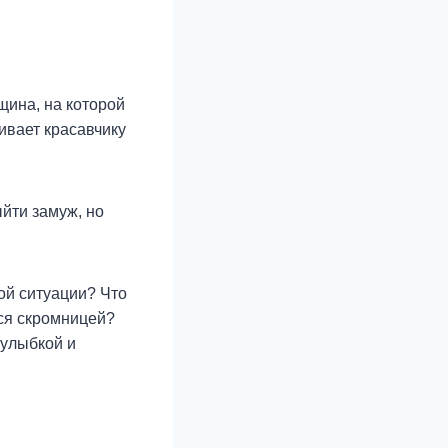
щина, на которой
ивает красавчику
ыйти замуж, но
ой ситуации? Что
йся скромницей?
 улыбкой и