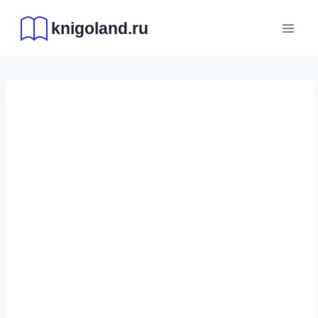
Перейти
knigoland.ru
к
содержимому