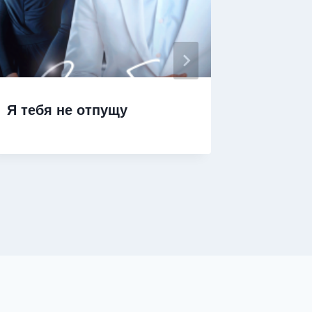
Я тебя не отпущу
Я тебя