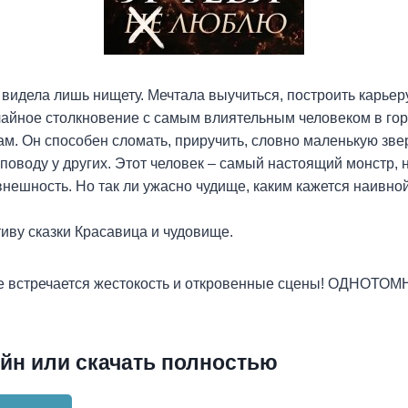
 видела лишь нищету. Мечтала выучиться, построить карьер
чайное столкновение с самым влиятельным человеком в го
ам. Он способен сломать, приручить, словно маленькую зве
 поводу у других. Этот человек – самый настоящий монстр, 
нешность. Но так ли ужасно чудище, каким кажется наивно
иву сказки Красавица и чудовище.
те встречается жестокость и откровенные сцены! ОДНОТОМ
йн или скачать полностью