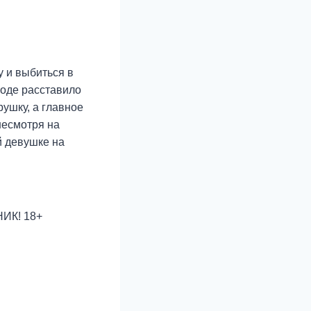
у и выбиться в
роде расставило
рушку, а главное
несмотря на
й девушке на
НИК! 18+