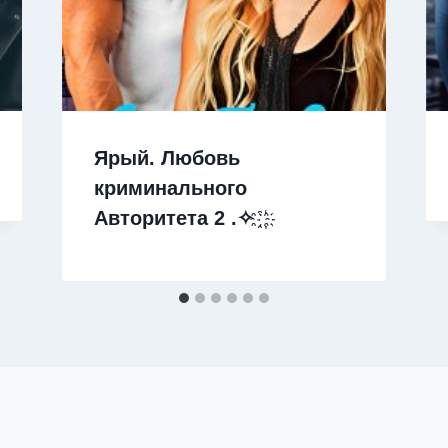
Ярый. Любовь
криминального
Авторитета 2 .✧ ҈ ҉