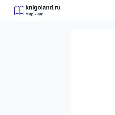
Перейти
knigoland.ru
к
Мир книг
содержимому