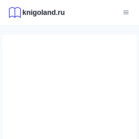
Перейти
knigoland.ru
к
содержимому