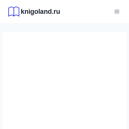
Перейти
knigoland.ru
к
содержимому