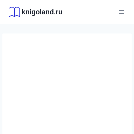
Перейти
knigoland.ru
к
содержимому