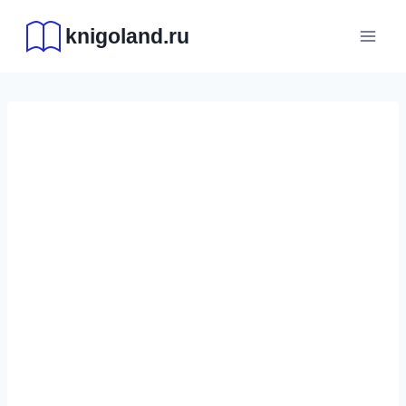
Перейти
knigoland.ru
к
содержимому