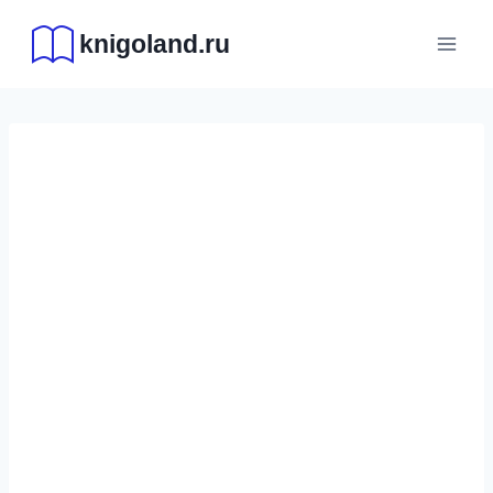
Перейти
knigoland.ru
к
содержимому